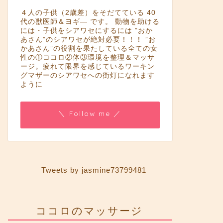
４人の子供（2歳差）をそだてている 40
代の獣医師＆ヨギ― です。 動物を助ける
には・子供をシアワセにするには ”おか
あさん”のシアワセが絶対必要！！！ ”お
かあさん”の役割を果たしている全ての女
性の①ココロ②体③環境を整理＆マッサ
ージ。疲れて限界を感じているワーキン
グマザーのシアワセへの街灯になれます
ように
＼ Follow me ／
Tweets by jasmine73799481
ココロのマッサージ