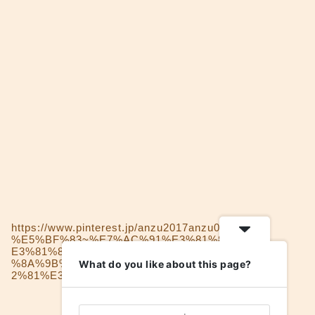
https://www.pinterest.jp/anzu2017anzu0160/
%E5%BF%83~%E7%AC%91%E3%81%84%
E3%81%8C%E5%85%8D%E7%96%AB%E5
%8A%9B%E3%82%92%E9%AB%98%E3%8
What do you like about this page?
2%81%E3%82%8B-humor-make-ouer/