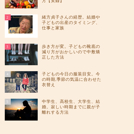
方【実録】
緒方貞子さんの経歴。結婚や
2
子どもの出産のタイミング、
仕事と家族
歩き方が変。子どもの靴底の
3
減り方がおかしいので中敷矯
正した方法
子どもの今日の服装目安。今
4
の時期,季節の気温に合わせた
衣替え
中学生、高校生、大学生、結
5
婚。寂しい時期までに親が子
離れする方法