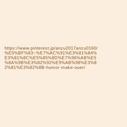
https://www.pinterest.jp/anzu2017anzu0160/
%E5%BF%83~%E7%AC%91%E3%81%84%
E3%81%8C%E5%85%8D%E7%96%AB%E5
%8A%9B%E3%82%92%E9%AB%98%E3%8
2%81%E3%82%8B-humor-make-ouer/