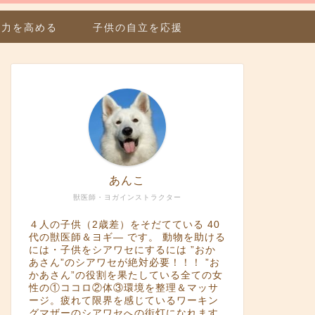
疫力を高める
子供の自立を応援
あんこ
獣医師・ヨガインストラクター
４人の子供（2歳差）をそだてている 40
代の獣医師＆ヨギ― です。 動物を助ける
には・子供をシアワセにするには ”おか
あさん”のシアワセが絶対必要！！！ ”お
かあさん”の役割を果たしている全ての女
性の①ココロ②体③環境を整理＆マッサ
ージ。疲れて限界を感じているワーキン
グマザーのシアワセへの街灯になれます