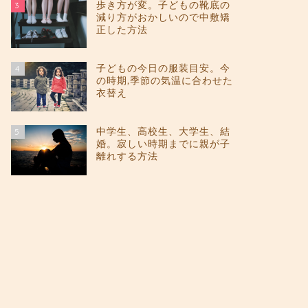
歩き方が変。子どもの靴底の
3
減り方がおかしいので中敷矯
正した方法
子どもの今日の服装目安。今
4
の時期,季節の気温に合わせた
衣替え
中学生、高校生、大学生、結
5
婚。寂しい時期までに親が子
離れする方法