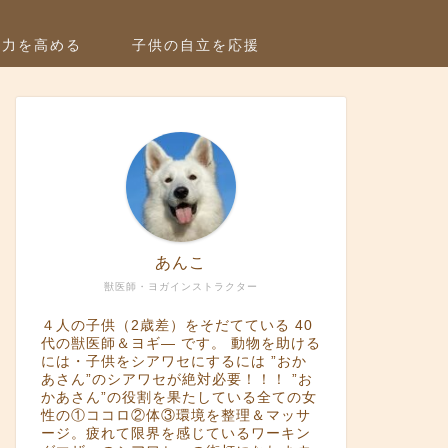
疫力を高める
子供の自立を応援
あんこ
獣医師・ヨガインストラクター
４人の子供（2歳差）をそだてている 40
代の獣医師＆ヨギ― です。 動物を助ける
には・子供をシアワセにするには ”おか
あさん”のシアワセが絶対必要！！！ ”お
かあさん”の役割を果たしている全ての女
性の①ココロ②体③環境を整理＆マッサ
ージ。疲れて限界を感じているワーキン