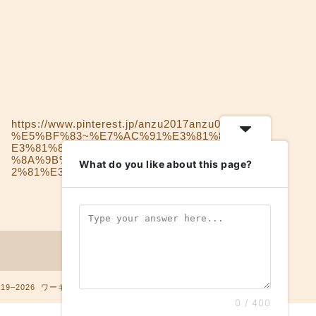
https://www.pinterest.jp/anzu2017anzu0160/
%E5%BF%83~%E7%AC%91%E3%81%84%
E3%81%8C%E5%85%8D%E7%96%AB%E5
%8A%9B%E3%82%92%E9%AB%98%E3%8
What do you like about this page?
2%81%E3%82%8B-humor-make-ouer/
019–2026 ワーキングマザー限界？疲れた自分を幸せにする方法
0 / 400