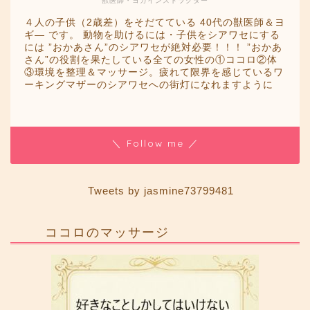
獣医師・ヨガインストラクター
４人の子供（2歳差）をそだてている 40代の獣医師＆ヨ
ギ― です。 動物を助けるには・子供をシアワセにする
には ”おかあさん”のシアワセが絶対必要！！！ ”おかあ
さん”の役割を果たしている全ての女性の①ココロ②体
③環境を整理＆マッサージ。疲れて限界を感じているワ
ーキングマザーのシアワセへの街灯になれますように
＼ Follow me ／
Tweets by jasmine73799481
ココロのマッサージ