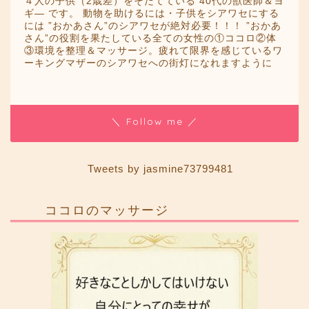
４人の子供（2歳差）をそだてている 40代の獣医師＆ヨ
ギ― です。 動物を助けるには・子供をシアワセにする
には ”おかあさん”のシアワセが絶対必要！！！ ”おかあ
さん”の役割を果たしている全ての女性の①ココロ②体
③環境を整理＆マッサージ。疲れて限界を感じているワ
ーキングマザーのシアワセへの街灯になれますように
＼ Follow me ／
Tweets by jasmine73799481
ココロのマッサージ