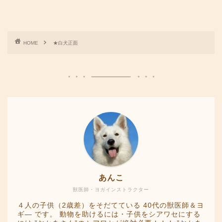
HOME
★白犬正面
あんこ
獣医師・ヨガインストラクター
４人の子供（2歳差）をそだてている 40代の獣医師＆ヨ
ギ― です。 動物を助けるには・子供をシアワセにする