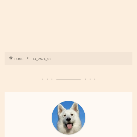
HOME
14_2574_01