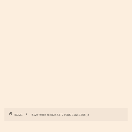
HOME
512efb08bccdb3a737249bf321a43365_s