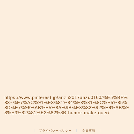
https://www.pinterest.jp/anzu2017anzu0160/%E5%BF%
83~%E7%AC%91%E3%81%84%E3%81%8C%E5%85%
8D%E7%96%AB%E5%8A%9B%E3%82%92%E9%AB%9
8%E3%82%81%E3%82%8B-humor-make-ouer/
プライバシーポリシー
免責事項