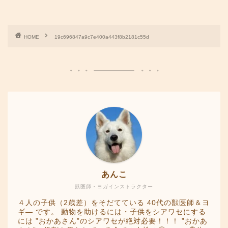
HOME
19c696847a9c7e400a443f8b2181c55d
あんこ
獣医師・ヨガインストラクター
４人の子供（2歳差）をそだてている 40代の獣医師＆ヨ
ギ― です。 動物を助けるには・子供をシアワセにする
には ”おかあさん”のシアワセが絶対必要！！！ ”おかあ