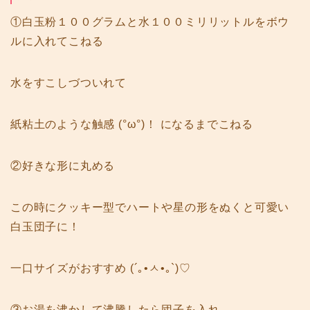
①白玉粉１００グラムと水１００ミリリットルをボウ
ルに入れてこねる
水をすこしづついれて
紙粘土のような触感 (°ω°)！ になるまでこねる
②好きな形に丸める
この時にクッキー型でハートや星の形をぬくと可愛い
白玉団子に！
一口サイズがおすすめ (´｡•ㅅ•｡`)♡
③お湯を沸かして沸騰したら団子を入れ、