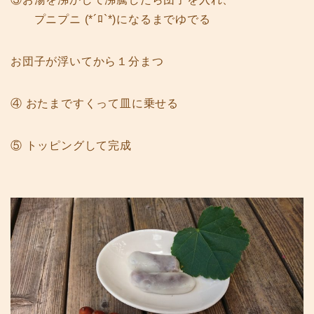
プニプニ (*´ﾛ`*)になるまでゆでる
お団子が浮いてから１分まつ
④ おたまですくって皿に乗せる
⑤ トッピングして完成