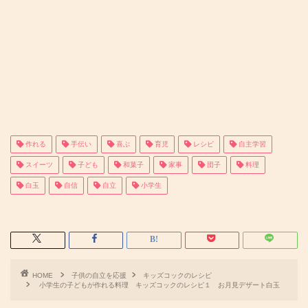
作れる
手伝い
喜ぶ
育児
レシピ
自主学習
スイーツ
子ども
和菓子
家事
団子
料理
白玉
自信
自立
小学生
HOME
子供の自立を応援
キッズコックのレシピ
小学生の子どもが作れる料理 キッズコックのレシピ１ お月見デザート白玉