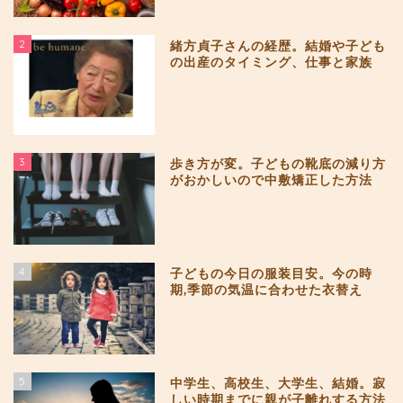
2
緒方貞子さんの経歴。結婚や子ども
の出産のタイミング、仕事と家族
3
歩き方が変。子どもの靴底の減り方
がおかしいので中敷矯正した方法
4
子どもの今日の服装目安。今の時
期,季節の気温に合わせた衣替え
5
中学生、高校生、大学生、結婚。寂
しい時期までに親が子離れする方法