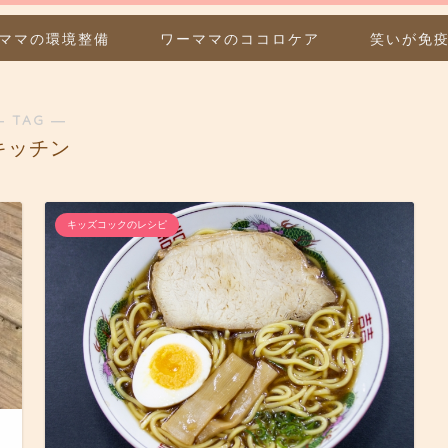
ママの環境整備
ワーママのココロケア
笑いが免
― TAG ―
キッチン
キッズコックのレシピ