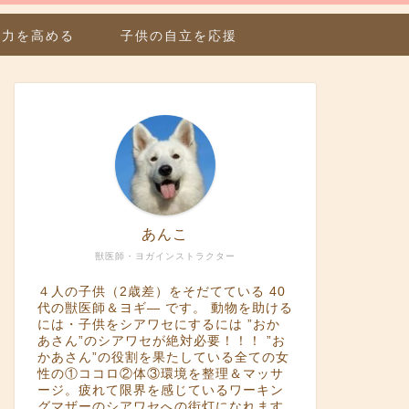
疫力を高める
子供の自立を応援
あんこ
獣医師・ヨガインストラクター
４人の子供（2歳差）をそだてている 40
代の獣医師＆ヨギ― です。 動物を助ける
には・子供をシアワセにするには ”おか
あさん”のシアワセが絶対必要！！！ ”お
かあさん”の役割を果たしている全ての女
性の①ココロ②体③環境を整理＆マッサ
ージ。疲れて限界を感じているワーキン
グマザーのシアワセへの街灯になれます