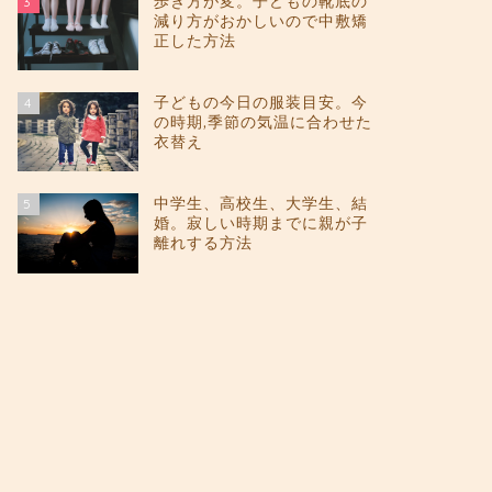
歩き方が変。子どもの靴底の
3
減り方がおかしいので中敷矯
正した方法
子どもの今日の服装目安。今
4
の時期,季節の気温に合わせた
衣替え
中学生、高校生、大学生、結
5
婚。寂しい時期までに親が子
離れする方法