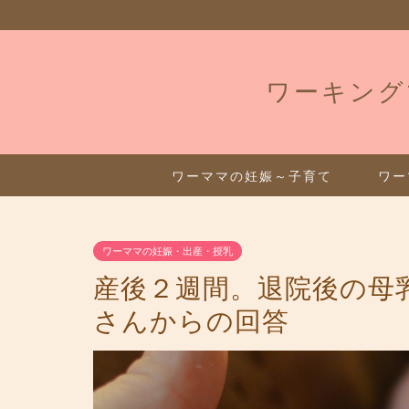
ワーキング
ワーママの妊娠～子育て
ワー
ワーママの妊娠・出産・授乳
産後２週間。退院後の母
さんからの回答