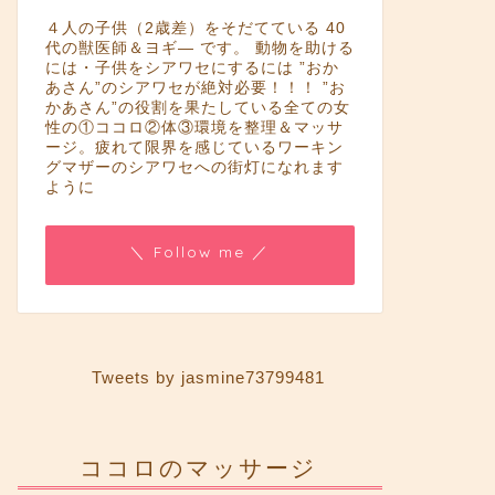
４人の子供（2歳差）をそだてている 40
代の獣医師＆ヨギ― です。 動物を助ける
には・子供をシアワセにするには ”おか
あさん”のシアワセが絶対必要！！！ ”お
かあさん”の役割を果たしている全ての女
性の①ココロ②体③環境を整理＆マッサ
ージ。疲れて限界を感じているワーキン
グマザーのシアワセへの街灯になれます
ように
＼ Follow me ／
Tweets by jasmine73799481
ココロのマッサージ