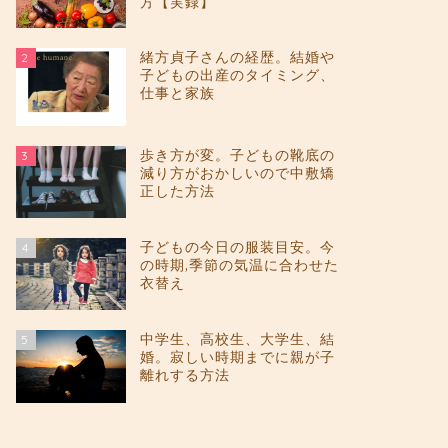
方【実録】
緒方貞子さんの経歴。結婚や
2
子どもの出産のタイミング、
仕事と家族
歩き方が変。子どもの靴底の
3
減り方がおかしいので中敷矯
正した方法
子どもの今日の服装目安。今
4
の時期,季節の気温に合わせた
衣替え
中学生、高校生、大学生、結
5
婚。寂しい時期までに親が子
離れする方法