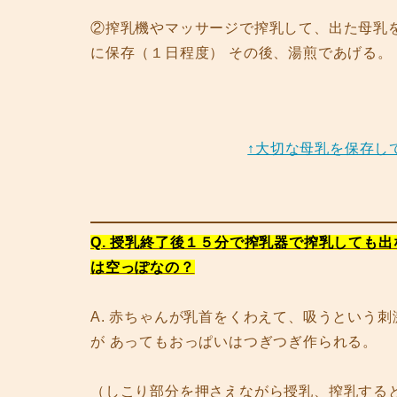
②搾乳機やマッサージで搾乳して、出た母乳を
に保存（１日程度） その後、湯煎であげる。
↑大切な母乳を保存し
Q. 授乳終了後１５分で搾乳器で搾乳しても
は空っぽなの？
A. 赤ちゃんが乳首をくわえて、吸うという
が あってもおっぱいはつぎつぎ作られる。
（しこり部分を押さえながら授乳、搾乳する