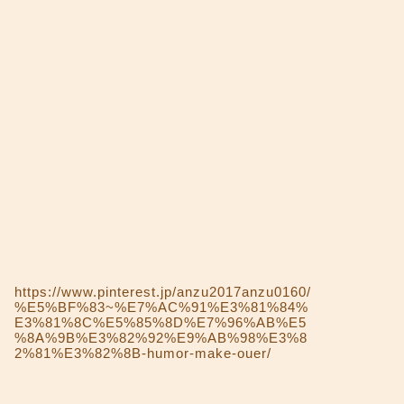
https://www.pinterest.jp/anzu2017anzu0160/
%E5%BF%83~%E7%AC%91%E3%81%84%
E3%81%8C%E5%85%8D%E7%96%AB%E5
%8A%9B%E3%82%92%E9%AB%98%E3%8
2%81%E3%82%8B-humor-make-ouer/